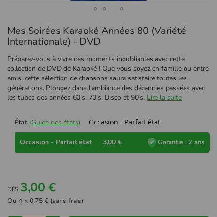
Passer
Mes Soirées Karaoké Années 80 (Variété
au
début
Internationale) - DVD
de
la
Préparez-vous à vivre des moments inoubliables avec cette
Galerie
collection de DVD de Karaoké ! Que vous soyez en famille ou entre
d’images
amis, cette sélection de chansons saura satisfaire toutes les
générations. Plongez dans l'ambiance des décennies passées avec
les tubes des années 60's, 70's, Disco et 90's.
Lire la suite
Occasion - Parfait état
État
(Guide des états)
Occasion - Parfait état
3,00 €
Garantie : 2 ans
3,00 €
DÈS
Ou 4 x 0,75 € (sans frais)