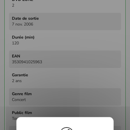
2
7 nov. 2006
120
3530941025963
2 ans
Concert
Tous publics