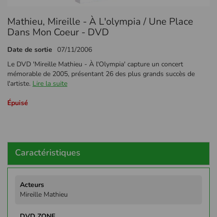
Passer
Mathieu, Mireille - À L'olympia / Une Place
au
début
Dans Mon Coeur - DVD
de
la
Date de sortie
07/11/2006
Galerie
Le DVD 'Mireille Mathieu - À l'Olympia' capture un concert
d’images
mémorable de 2005, présentant 26 des plus grands succès de
l'artiste.
Lire la suite
Épuisé
Caractéristiques
Plus
d'infos
Mireille Mathieu