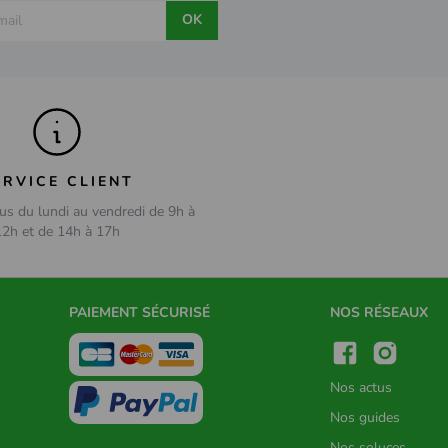
OK
ERVICE CLIENT
us du lundi au vendredi de 9h à
12h et de 14h à 17h
PAIEMENT SÉCURISÉ
NOS RÉSEAUX
Nos actus
Nos guides
Nos soluces