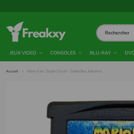
Panneau de gestion des cookies
JEUX VIDEO
CONSOLES
BLU-RAY
DV
Accueil
Mario Kart : Super Circuit - Game Boy Advance
Passer
à
la
fin
de
la
galerie
d’images