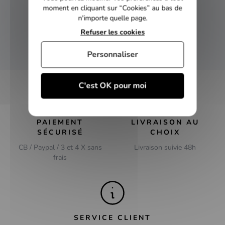
NEWSLETTER
moment en cliquant sur “Cookies” au bas de
n'importe quelle page.
Inscrivez-vous et recevez nos bons plans
Refuser les cookies
OK
Personnaliser
C'est OK pour moi
PAIEMENT
LIVRAISON AU
SÉCURISÉ
CHOIX
CB / Paypal / 3 et 4 X sans
Livraison suivie 48h
frais
SERVICE CLIENT