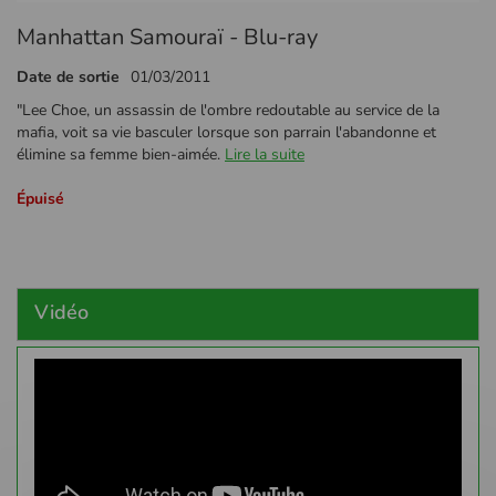
Passer
Manhattan Samouraï - Blu-ray
au
début
Date de sortie
01/03/2011
de
la
"Lee Choe, un assassin de l'ombre redoutable au service de la
Galerie
mafia, voit sa vie basculer lorsque son parrain l'abandonne et
d’images
élimine sa femme bien-aimée.
Lire la suite
Épuisé
Vidéo