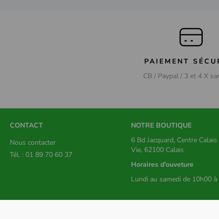
PAIEMENT SÉCU
CB / Paypal / 3 et 4 X sa
CONTACT
NOTRE BOUTIQUE
6 Bd Jacquard, Centre Calai
Nous contacter
Vie, 62100 Calais
Tél. : 01 89 70 60 37
Horaires d'ouveture
Lundi au samedi de 10h00 à