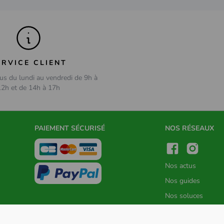
ERVICE CLIENT
us du lundi au vendredi de 9h à
12h et de 14h à 17h
PAIEMENT SÉCURISÉ
NOS RÉSEAUX
Nos actus
Nos guides
Nos soluces