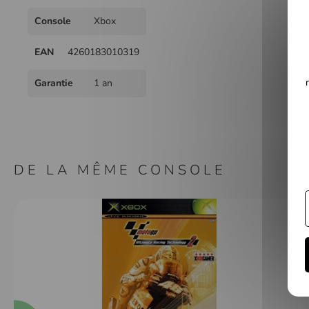
Galerie
Plus
d’images
Console
Xbox
d'infos
EAN
4260183010319
Garantie
1 an
DE LA MÊME CONSOLE