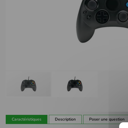
Passer
au
début
de
Caractéristiques
Description
Poser une question
la