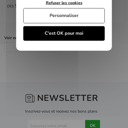
Refuser les cookies
5,00 €
DÈS
Personnaliser
C'est OK pour moi
Voir nos autres pages :
Jeux Xbox
NEWSLETTER
Inscrivez-vous et recevez nos bons plans
OK