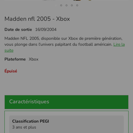
Passer
Madden nfl 2005 - Xbox
au
début
Date de sortie
16/09/2004
de
la
Madden NFL 2005, disponible sur Xbox de première génération,
Galerie
vous plonge dans l'univers palpitant du football américain.
Lire la
d’images
suite
Plateforme
Xbox
Épuisé
Caractéristiques
Plus
d'infos
3 ans et plus