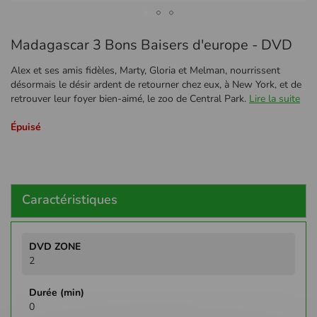
Passer
Madagascar 3 Bons Baisers d'europe - DVD
au
début
Alex et ses amis fidèles, Marty, Gloria et Melman, nourrissent
de
désormais le désir ardent de retourner chez eux, à New York, et de
la
retrouver leur foyer bien-aimé, le zoo de Central Park.
Lire la suite
Galerie
d’images
Épuisé
Caractéristiques
Plus
d'infos
2
0