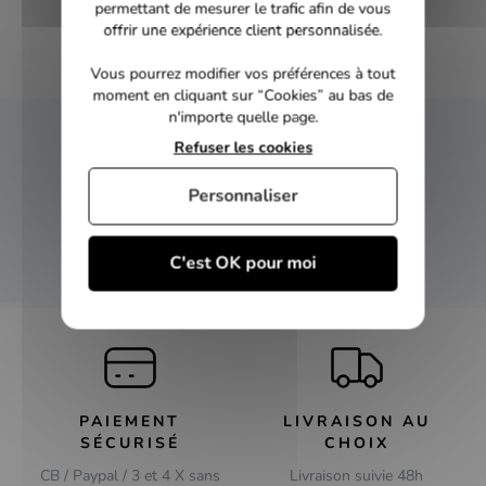
permettant de mesurer le trafic afin de vous
offrir une expérience client personnalisée.
Vous pourrez modifier vos préférences à tout
moment en cliquant sur “Cookies” au bas de
n'importe quelle page.
Refuser les cookies
NEWSLETTER
Personnaliser
Inscrivez-vous et recevez nos bons plans
C'est OK pour moi
OK
PAIEMENT
LIVRAISON AU
SÉCURISÉ
CHOIX
CB / Paypal / 3 et 4 X sans
Livraison suivie 48h