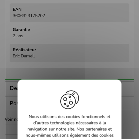
3606323175202
2 ans
Eric Darnell
Description
Poser une question
Nous utilisons des cookies fonctionnels et
Voir nos autres pages :
d’autres technologies nécessaires à la
navigation sur notre site. Nos partenaires et
DVD
nous-mêmes utilisons également des cookies