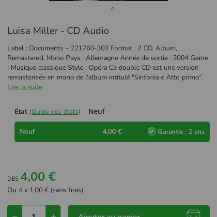
Passer
Luisa Miller - CD Audio
au
début
Label : Documents – 221760-303 Format : 2 CD, Album,
de
Remastered, Mono Pays : Allemagne Année de sortie : 2004 Genre
la
: Musique classique Style : Opéra Ce double CD est une version
Galerie
remasterisée en mono de l'album intitulé "Sinfonia e Atto primo".
d’images
Lire la suite
Neuf
État
(Guide des états)
Neuf
4,00 €
Garantie : 2 ans
4,00 €
DÈS
Ou 4 x 1,00 € (sans frais)
Ajouter au panier