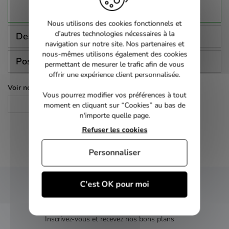
Nous utilisons des cookies fonctionnels et
d’autres technologies nécessaires à la
Description
navigation sur notre site. Nos partenaires et
nous-mêmes utilisons également des cookies
Poser une question
permettant de mesurer le trafic afin de vous
offrir une expérience client personnalisée.
Voir nos autres pages :
Vous pourrez modifier vos préférences à tout
CD Audio
moment en cliquant sur “Cookies” au bas de
n'importe quelle page.
Refuser les cookies
Personnaliser
C'est OK pour moi
NEWSLETTER
Inscrivez-vous et recevez nos bons plans