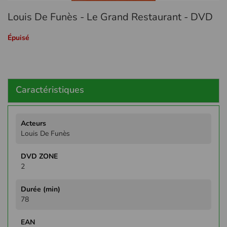
Passer
Louis De Funès - Le Grand Restaurant - DVD
au
début
de
Épuisé
la
Galerie
d’images
Caractéristiques
Plus
d'infos
Louis De Funès
2
78