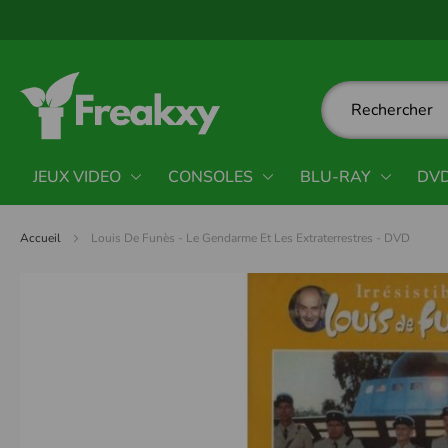
Panneau de gestion des cookies
JEUX VIDEO
CONSOLES
BLU-RAY
DV
Accueil
Louis De Funès - Le Gendarme Et Les Extraterrestres - DVD
Passer
à
la
fin
de
la
galerie
d’images