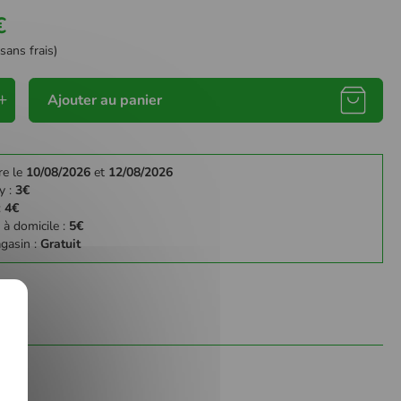
€
sans frais)
Ajouter au panier
re le
10/08/2026
et
12/08/2026
y :
3€
:
4€
 à domicile :
5€
agasin :
Gratuit