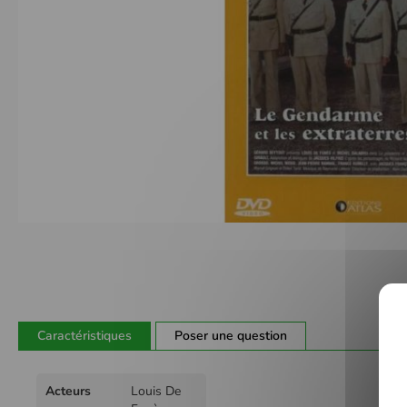
Passer
au
début
de
la
Galerie
Caractéristiques
Poser une question
d’images
Plus
Acteurs
Louis De
d'infos