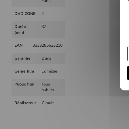
Funès
DVD ZONE
2
Durée
87
(min)
EAN
3333286623210
Garantie
2 ans
Genre film
Comédie
Public film
Tous
publics
Réalisateur
Girault