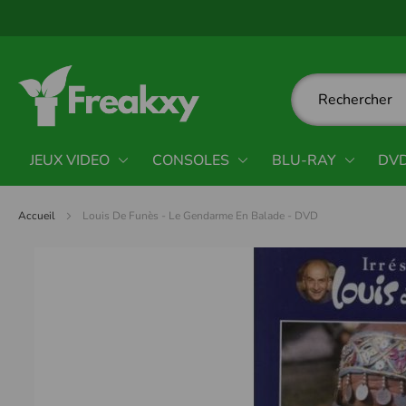
Panneau de gestion des cookies
JEUX VIDEO
CONSOLES
BLU-RAY
DV
Accueil
Louis De Funès - Le Gendarme En Balade - DVD
Passer
à
la
fin
de
la
galerie
d’images