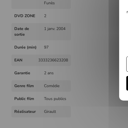
Funès
DVD ZONE
2
Date de
1 janv. 2004
sortie
Durée (min)
97
EAN
3333236623208
Garantie
2 ans
Genre film
Comédie
Public film
Tous publics
Réalisateur
Girault