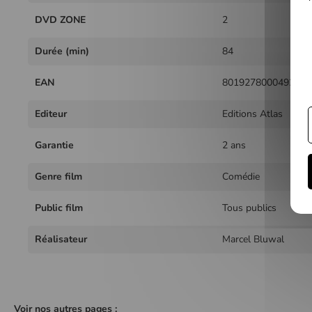
DVD ZONE
2
Durée (min)
84
EAN
8019278000492
Editeur
Editions Atlas
Garantie
2 ans
Genre film
Comédie
Public film
Tous publics
Réalisateur
Marcel Bluwal
Voir nos autres pages :