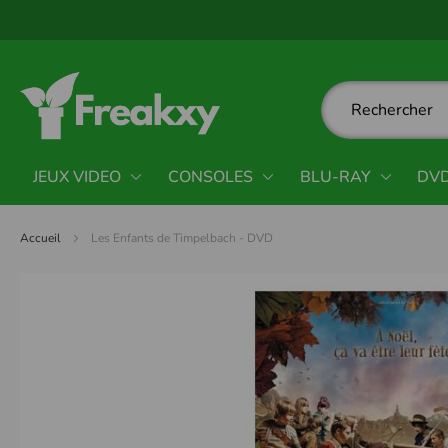
Panneau de gestion des cookies
JEUX VIDEO
CONSOLES
BLU-RAY
DV
Accueil
Les Enfants de Timpelbach - DVD
Passer
à
la
fin
de
la
galerie
d’images