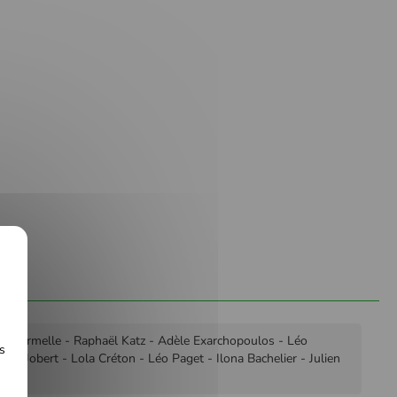
u - Armelle - Raphaël Katz - Adèle Exarchopoulos - Léo
s
tin Jobert - Lola Créton - Léo Paget - Ilona Bachelier - Julien