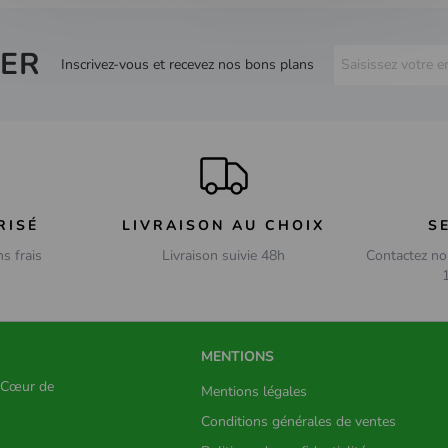
ER
Inscrivez-vous et recevez nos bons plans
RISÉ
LIVRAISON AU CHOIX
S
ns frais
Livraison suivie 48h
Contactez no
MENTIONS
s Cœur de
Mentions légales
Conditions générales de ventes