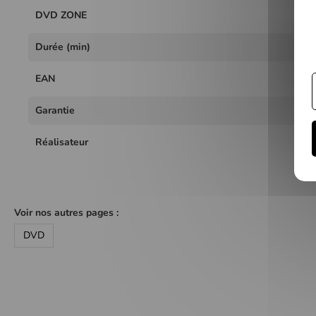
DVD ZONE
Durée (min)
EAN
Garantie
Réalisateur
Voir nos autres pages :
DVD