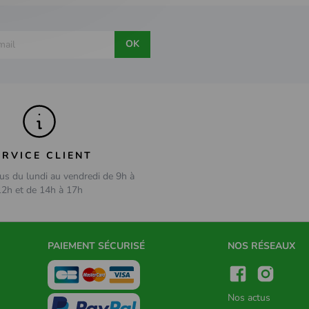
OK
ERVICE CLIENT
us du lundi au vendredi de 9h à
12h et de 14h à 17h
PAIEMENT SÉCURISÉ
NOS RÉSEAUX
Nos actus