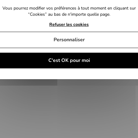
2
Vous pourrez modifier vos préférences à tout moment en cliquant sur
“Cookies” au bas de n'importe quelle page.
93
Refuser les cookies
3388330035167
Personnaliser
2 ans
C'est OK pour moi
Nicolas Bary