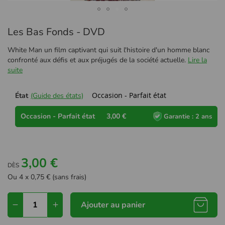
Passer
Les Bas Fonds - DVD
au
début
White Man un film captivant qui suit l'histoire d'un homme blanc
de
confronté aux défis et aux préjugés de la société actuelle.
Lire la
la
suite
Galerie
d’images
Occasion - Parfait état
État
(Guide des états)
Occasion - Parfait état
3,00 €
Garantie : 2 ans
3,00 €
DÈS
Ou 4 x 0,75 € (sans frais)
Ajouter au panier