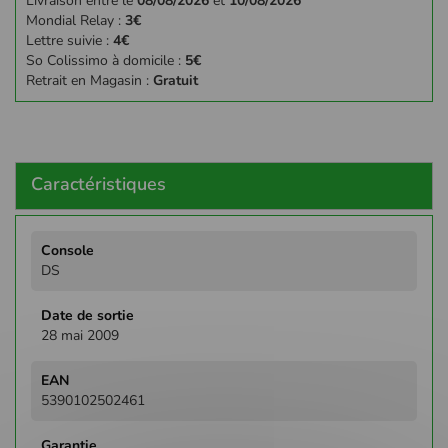
Livraison entre le
08/08/2026
et
10/08/2026
Mondial Relay :
3€
Lettre suivie :
4€
So Colissimo à domicile :
5€
Retrait en Magasin :
Gratuit
Caractéristiques
Plus
d'infos
DS
28 mai 2009
5390102502461