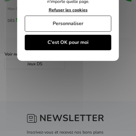
n'importe quelle page.
Mon Coach Personnel je garde la ligne - DS
Refuser les cookies
5,00 €
DÈS
Personnaliser
C'est OK pour moi
Voir nos autres pages :
Jeux DS
NEWSLETTER
Inscrivez-vous et recevez nos bons plans