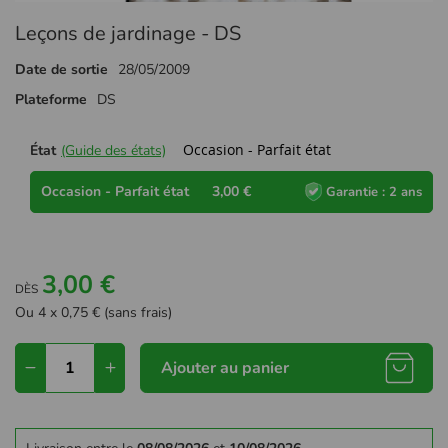
Passer
Leçons de jardinage - DS
au
début
Date de sortie
28/05/2009
de
la
Plateforme
DS
Galerie
d’images
Occasion - Parfait état
État
(Guide des états)
Occasion - Parfait état
3,00 €
Garantie : 2 ans
3,00 €
DÈS
Ou 4 x 0,75 € (sans frais)
Ajouter au panier