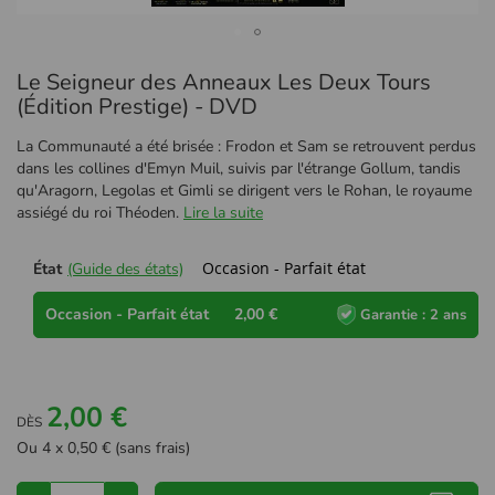
Passer
Le Seigneur des Anneaux Les Deux Tours
au
début
(Édition Prestige) - DVD
de
la
La Communauté a été brisée : Frodon et Sam se retrouvent perdus
Galerie
dans les collines d'Emyn Muil, suivis par l'étrange Gollum, tandis
d’images
qu'Aragorn, Legolas et Gimli se dirigent vers le Rohan, le royaume
assiégé du roi Théoden.
Lire la suite
Occasion - Parfait état
État
(Guide des états)
Occasion - Parfait état
2,00 €
Garantie : 2 ans
2,00 €
DÈS
Ou 4 x 0,50 € (sans frais)