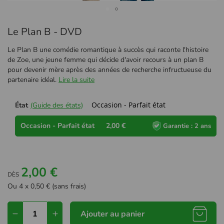
Passer
Le Plan B - DVD
au
début
Le Plan B une comédie romantique à succès qui raconte l'histoire
de
de Zoe, une jeune femme qui décide d'avoir recours à un plan B
la
pour devenir mère après des années de recherche infructueuse du
Galerie
partenaire idéal.
Lire la suite
d’images
Occasion - Parfait état
État
(Guide des états)
Occasion - Parfait état
2,00 €
Garantie : 2 ans
2,00 €
DÈS
Ou 4 x 0,50 € (sans frais)
Ajouter au panier