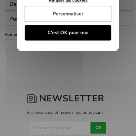
Refuser les cookies
Description
Personnaliser
Poser une question
C'est OK pour moi
Voir nos autres pages :
Romance
NEWSLETTER
Inscrivez-vous et recevez nos bons plans
OK