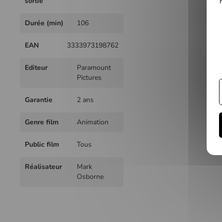
sortie
Durée (min)
106
EAN
3333973198762
Editeur
Paramount
Pictures
Garantie
2 ans
Genre film
Animation
Public film
Tous
Réalisateur
Mark
Osborne