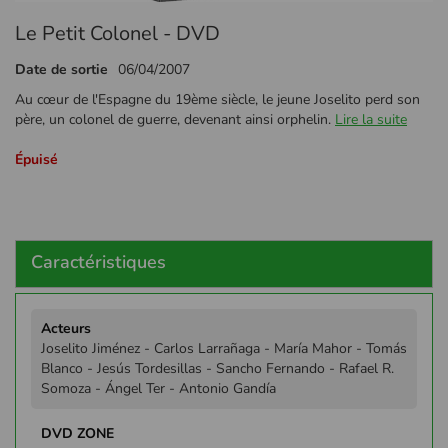
Passer
Le Petit Colonel - DVD
au
début
Date de sortie
06/04/2007
de
la
Au cœur de l'Espagne du 19ème siècle, le jeune Joselito perd son
Galerie
père, un colonel de guerre, devenant ainsi orphelin.
Lire la suite
d’images
Épuisé
Caractéristiques
Plus
d'infos
Joselito Jiménez - Carlos Larrañaga - María Mahor - Tomás
Blanco - Jesús Tordesillas - Sancho Fernando - Rafael R.
Somoza - Ángel Ter - Antonio Gandía