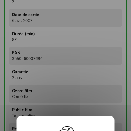
2
6 avr. 2007
87
3550460007684
2 ans
Comédie
Tous publics