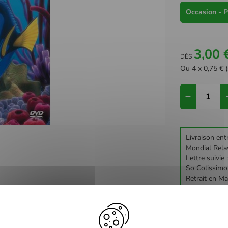
Occasion - P
3,00 
DÈS
Ou 4 x 0,75 € (
Livraison ent
Mondial Rela
Lettre suivie 
So Colissimo
Retrait en Ma