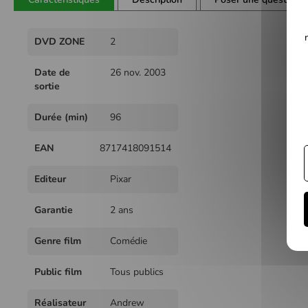
Plus
DVD ZONE
2
d'infos
Date de
26 nov. 2003
sortie
Durée (min)
96
EAN
8717418091514
Editeur
Pixar
Garantie
2 ans
Genre film
Comédie
Public film
Tous publics
Réalisateur
Andrew