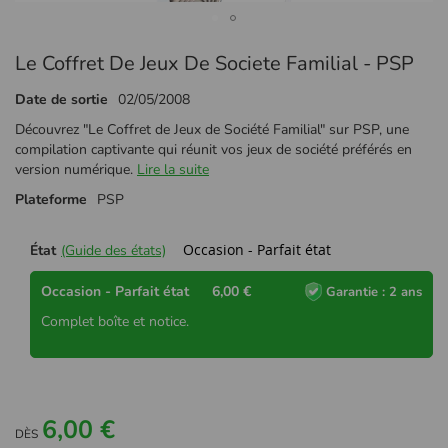
Passer
Le Coffret De Jeux De Societe Familial - PSP
au
début
Date de sortie
02/05/2008
de
la
Découvrez "Le Coffret de Jeux de Société Familial" sur PSP, une
Galerie
compilation captivante qui réunit vos jeux de société préférés en
d’images
version numérique.
Lire la suite
Plateforme
PSP
Occasion - Parfait état
État
(Guide des états)
Occasion - Parfait état
6,00 €
Garantie : 2 ans
Complet boîte et notice.
6,00 €
DÈS