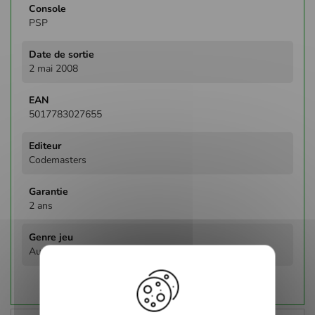
PSP
2 mai 2008
5017783027655
Codemasters
2 ans
Autres