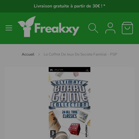
Panneau de gestion des cookies
Livraison gratuite à partir de 30€ ! *
Accueil
Le Coffret De Jeux De Societe Familial - PSP
Passer
à
la
fin
de
la
galerie
d’images