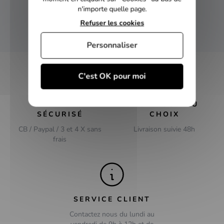
Inscrivez-vous et recevez nos bons plans
n'importe quelle page.
Refuser les cookies
OK
Personnaliser
C'est OK pour moi
PAIEMENT
LIVRAISON AU
SÉCURISÉ
CHOIX
CB / Paypal / 3 et 4 X sans
Livraison suivie 48h
frais
SERVICE CLIENT
Contactez nous du lundi au