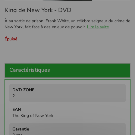
Passer
King de New York - DVD
au
début
À sa sortie de prison, Frank White, un célèbre seigneur du crime de
de
New York, fait face à des enjeux de pouvoir.
Lire la suite
la
Galerie
Épuisé
d’images
Caractéristiques
Plus
d'infos
2
The King of New York