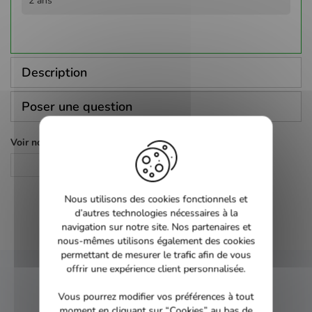
2 ans
Description
Poser une question
Voir nos autres pages :
DVD
Nous utilisons des cookies fonctionnels et
d’autres technologies nécessaires à la
navigation sur notre site. Nos partenaires et
nous-mêmes utilisons également des cookies
permettant de mesurer le trafic afin de vous
offrir une expérience client personnalisée.
NEWSLETTER
Vous pourrez modifier vos préférences à tout
moment en cliquant sur “Cookies” au bas de