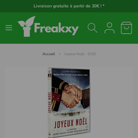
Panneau de gestion des cookies
Livraison gratuite à partir de 30€ ! *
Accueil
Joyeux Noël - DVD
Passer
à
la
fin
de
la
galerie
d’images