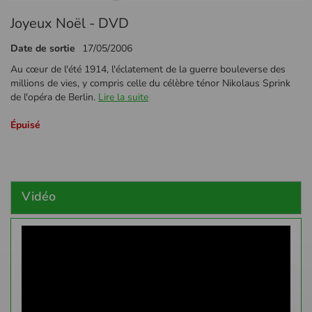
Passer
Joyeux Noël - DVD
au
début
Date de sortie
17/05/2006
de
la
Au cœur de l'été 1914, l'éclatement de la guerre bouleverse des
Galerie
millions de vies, y compris celle du célèbre ténor Nikolaus Sprink
d’images
de l'opéra de Berlin.
Lire la suite
Épuisé
Vidéo