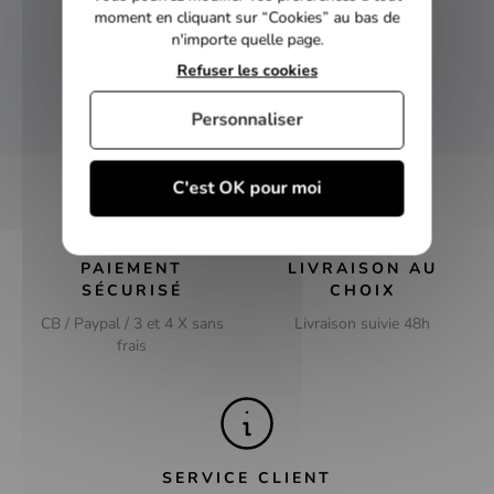
NEWSLETTER
moment en cliquant sur “Cookies” au bas de
n'importe quelle page.
Inscrivez-vous et recevez nos bons plans
Refuser les cookies
OK
Personnaliser
C'est OK pour moi
PAIEMENT
LIVRAISON AU
SÉCURISÉ
CHOIX
CB / Paypal / 3 et 4 X sans
Livraison suivie 48h
frais
SERVICE CLIENT