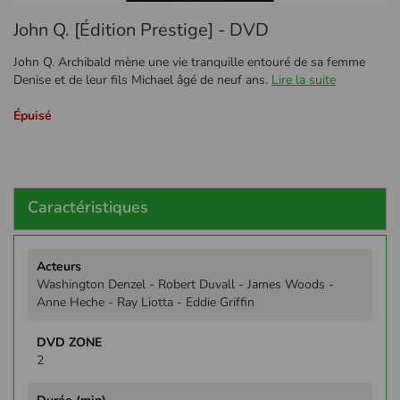
Passer
John Q. [Édition Prestige] - DVD
au
début
John Q. Archibald mène une vie tranquille entouré de sa femme
de
Denise et de leur fils Michael âgé de neuf ans.
Lire la suite
la
Galerie
Épuisé
d’images
Caractéristiques
Plus
d'infos
Washington Denzel - Robert Duvall - James Woods -
Anne Heche - Ray Liotta - Eddie Griffin
2