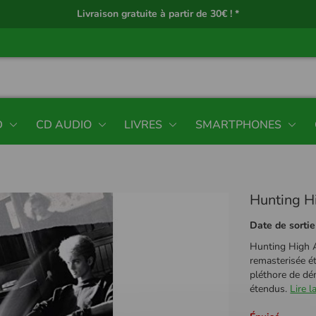
Livraison gratuite à partir de 30€ ! *
D
CD AUDIO
LIVRES
SMARTPHONES
Hunting H
Date de sortie
Hunting High A
remasterisée é
pléthore de dém
étendus.
Lire l