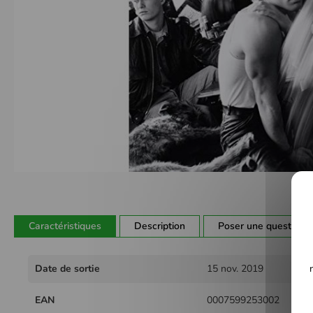
Passer
au
début
de
Caractéristiques
Description
Poser une question
la
Galerie
Plus
d’images
Date de sortie
15 nov. 2019
d'infos
EAN
0007599253002