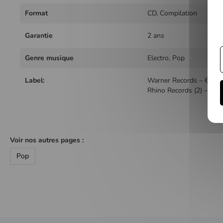
Format
CD, Compilation
Garantie
2 ans
Genre musique
Electro, Pop
Label:
Warner Records – 6034
Rhino Records (2) – R2
Voir nos autres pages :
Pop