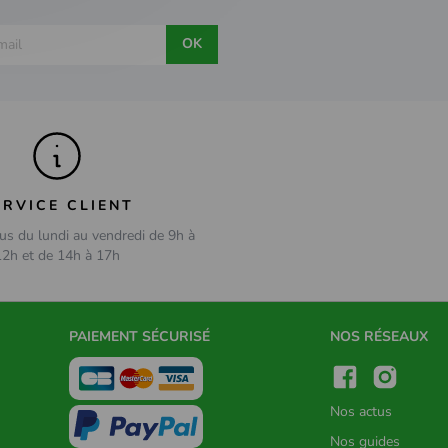
OK
ERVICE CLIENT
us du lundi au vendredi de 9h à
12h et de 14h à 17h
PAIEMENT SÉCURISÉ
NOS RÉSEAUX
Nos actus
Nos guides