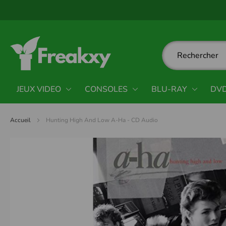
Panneau de gestion des cookies
JEUX VIDEO
CONSOLES
BLU-RAY
DV
Accueil
Hunting High And Low A-Ha - CD Audio
Passer
à
la
fin
de
la
galerie
d’images