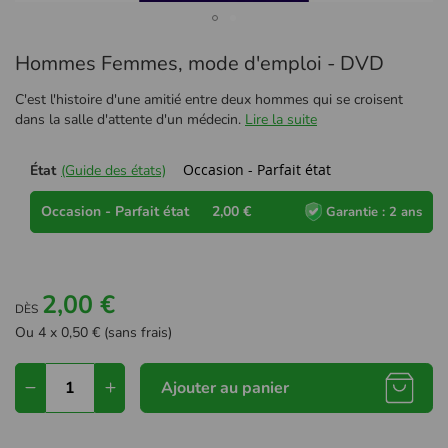
Passer
Hommes Femmes, mode d'emploi - DVD
au
début
C'est l'histoire d'une amitié entre deux hommes qui se croisent
de
dans la salle d'attente d'un médecin.
Lire la suite
la
Galerie
d’images
Occasion - Parfait état
État
(Guide des états)
Occasion - Parfait état
2,00 €
Garantie : 2 ans
2,00 €
DÈS
Ou 4 x 0,50 € (sans frais)
Ajouter au panier