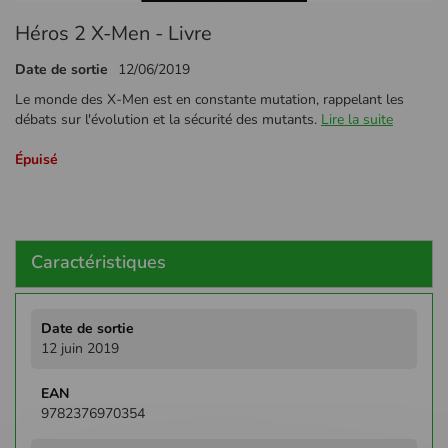
Passer
Héros 2 X-Men - Livre
au
début
Date de sortie
12/06/2019
de
la
Le monde des X-Men est en constante mutation, rappelant les
Galerie
débats sur l'évolution et la sécurité des mutants.
Lire la suite
d’images
Épuisé
Caractéristiques
Plus
d'infos
12 juin 2019
9782376970354