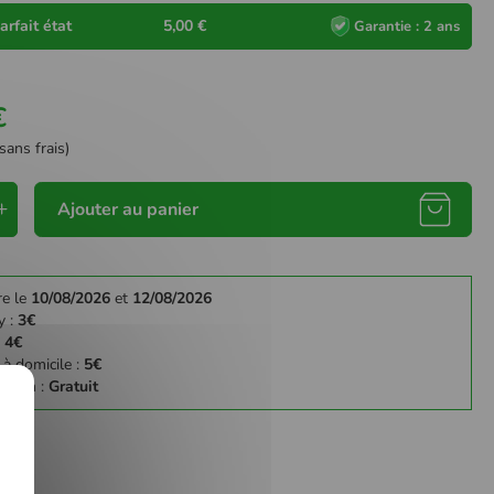
arfait état
5,00 €
Garantie : 2 ans
€
sans frais)
Ajouter au panier
re le
10/08/2026
et
12/08/2026
y :
3€
:
4€
 à domicile :
5€
gasin :
Gratuit