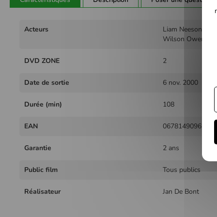
Plus
Acteurs
Liam Neeson - Cat
d'infos
Wilson Owen - Lil
DVD ZONE
2
Date de sortie
6 nov. 2000
Durée (min)
108
EAN
0678149096620
Garantie
2 ans
Public film
Tous publics
Réalisateur
Jan De Bont