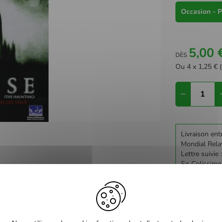
Occasion - P
5,00 
DÈS
Ou 4 x 1,25 € (
Livraison ent
Mondial Rela
Lettre suivie 
So Colissimo
Retrait en Ma