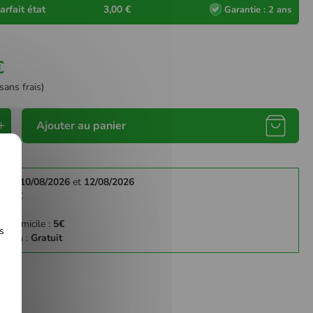
arfait état
3,00 €
Garantie : 2 ans
€
sans frais)
Ajouter au panier
re le
10/08/2026
et
12/08/2026
y :
3€
:
4€
 à domicile :
5€
s
gasin :
Gratuit