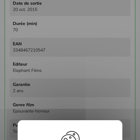
20 oct. 2015
70
3348467210547
Elephant Films
2 ans
Epouvante-horreur
Tous