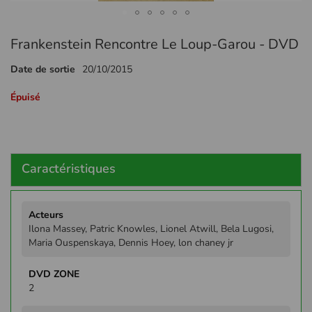
Passer
Frankenstein Rencontre Le Loup-Garou - DVD
au
début
Date de sortie
20/10/2015
de
la
Épuisé
Galerie
d’images
Caractéristiques
Plus
d'infos
Ilona Massey, Patric Knowles, Lionel Atwill, Bela Lugosi,
Maria Ouspenskaya, Dennis Hoey, lon chaney jr
2