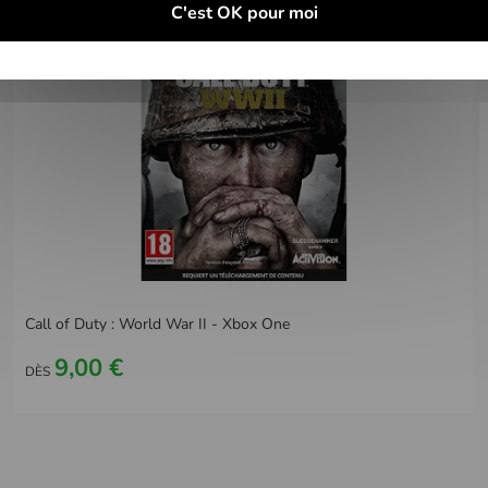
C'est OK pour moi
Call of Duty : World War II - Xbox One
9,00 €
DÈS