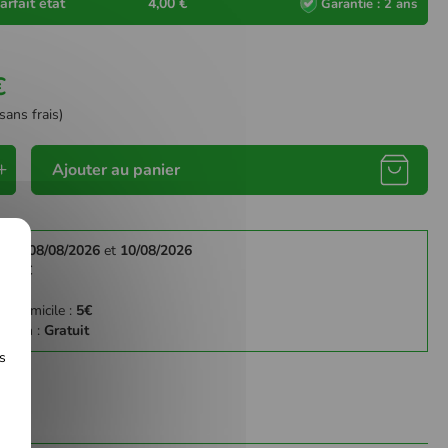
arfait état
4,00 €
Garantie : 2 ans
€
sans frais)
Ajouter au panier
re le
08/08/2026
et
10/08/2026
y :
3€
:
4€
 à domicile :
5€
gasin :
Gratuit
s