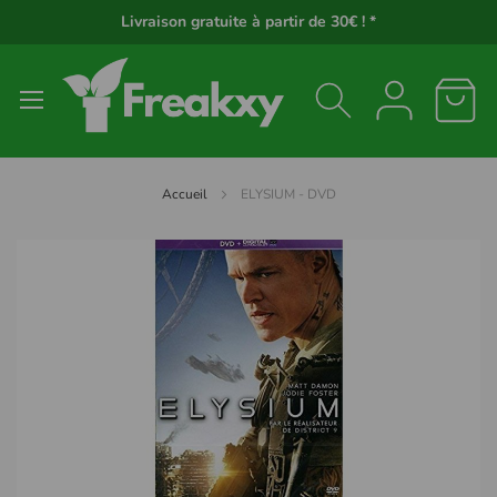
Panneau de gestion des cookies
Livraison gratuite à partir de 30€ ! *
Accueil
ELYSIUM - DVD
Passer
à
la
fin
de
la
galerie
d’images