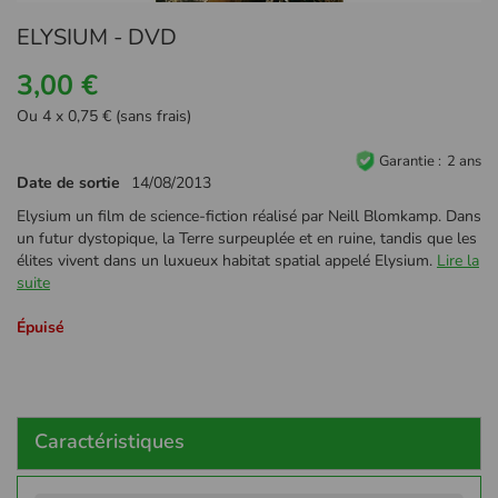
Passer
ELYSIUM - DVD
au
début
3,00 €
de
la
Ou 4 x 0,75 € (sans frais)
Galerie
d’images
Garantie
2 ans
Date de sortie
14/08/2013
Elysium un film de science-fiction réalisé par Neill Blomkamp. Dans
un futur dystopique, la Terre surpeuplée et en ruine, tandis que les
élites vivent dans un luxueux habitat spatial appelé Elysium.
Lire la
suite
Épuisé
Caractéristiques