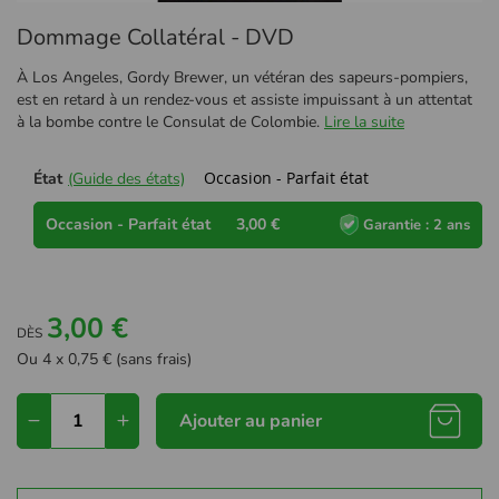
Passer
Dommage Collatéral - DVD
au
début
À Los Angeles, Gordy Brewer, un vétéran des sapeurs-pompiers,
de
est en retard à un rendez-vous et assiste impuissant à un attentat
la
à la bombe contre le Consulat de Colombie.
Lire la suite
Galerie
d’images
Occasion - Parfait état
État
(Guide des états)
Occasion - Parfait état
3,00 €
Garantie : 2 ans
3,00 €
DÈS
Ou 4 x 0,75 € (sans frais)
Ajouter au panier