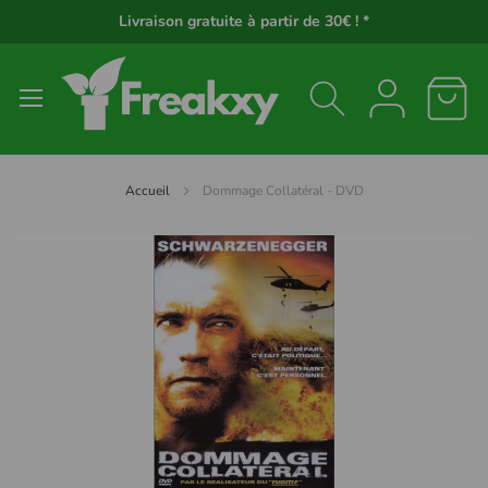
Panneau de gestion des cookies
Livraison gratuite à partir de 30€ ! *
Accueil
Dommage Collatéral - DVD
Passer
à
la
fin
de
la
galerie
d’images