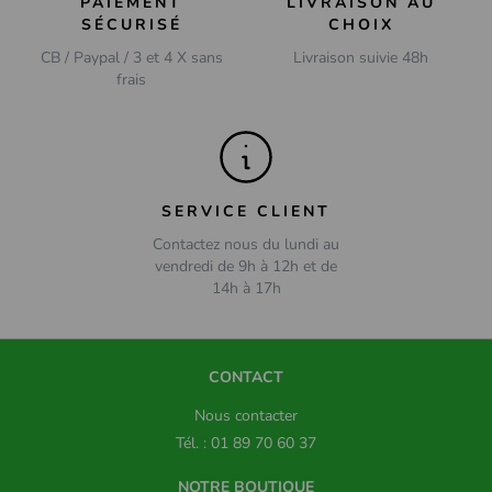
PAIEMENT
LIVRAISON AU
SÉCURISÉ
CHOIX
CB / Paypal / 3 et 4 X sans
Livraison suivie 48h
frais
SERVICE CLIENT
Contactez nous du lundi au
vendredi de 9h à 12h et de
14h à 17h
CONTACT
Nous contacter
Tél. : 01 89 70 60 37
NOTRE BOUTIQUE