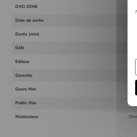
DVD ZONE
2
Date de sortie
11 j
Durée (min)
98
EAN
376
Editeur
L'At
Garantie
2 a
Genre film
Thri
Public film
+ de
Réalisateur
Chri