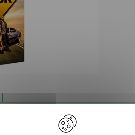
 Sheridan Bel Powley Emory Cohen Jared
ahamson Sibongile Mlambo Stephen Moyer John
ch