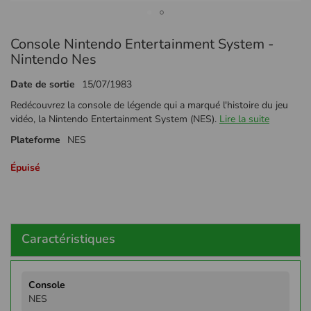
Passer
Console Nintendo Entertainment System -
au
début
Nintendo Nes
de
la
Date de sortie
15/07/1983
Galerie
Redécouvrez la console de légende qui a marqué l'histoire du jeu
d’images
vidéo, la Nintendo Entertainment System (NES).
Lire la suite
Plateforme
NES
Épuisé
Caractéristiques
Plus
d'infos
NES