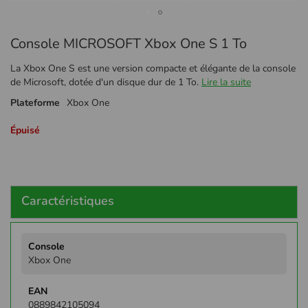
Passer
Console MICROSOFT Xbox One S 1 To
au
début
La Xbox One S est une version compacte et élégante de la console
de
de Microsoft, dotée d'un disque dur de 1 To.
Lire la suite
la
Galerie
Plateforme
Xbox One
d’images
Épuisé
Caractéristiques
Plus
d'infos
Xbox One
0889842105094