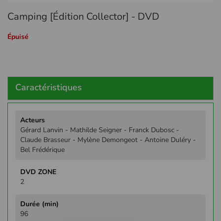
Passer
Camping [Édition Collector] - DVD
au
début
de
Épuisé
la
Galerie
d’images
Caractéristiques
Plus
d'infos
Gérard Lanvin - Mathilde Seigner - Franck Dubosc -
Claude Brasseur - Mylène Demongeot - Antoine Duléry -
Bel Frédérique
2
96