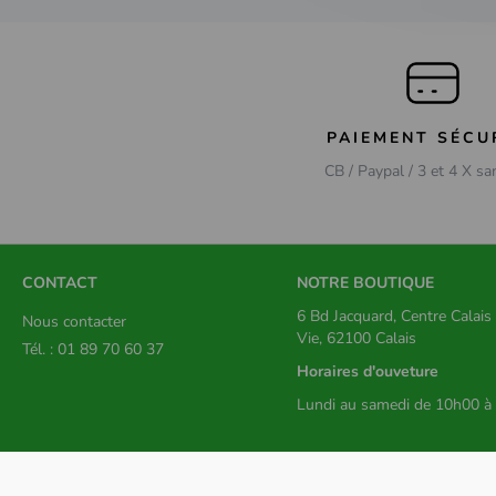
PAIEMENT SÉCU
CB / Paypal / 3 et 4 X sa
CONTACT
NOTRE BOUTIQUE
6 Bd Jacquard, Centre Calai
Nous contacter
Vie, 62100 Calais
Tél. : 01 89 70 60 37
Horaires d'ouveture
Lundi au samedi de 10h00 à