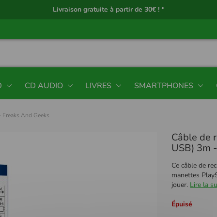
Livraison gratuite à partir de 30€ ! *
D
CD AUDIO
LIVRES
SMARTPHONES
- Freaks And Geeks
Câble de 
USB) 3m -
Ce câble de re
manettes PlayS
jouer.
Lire la su
Épuisé