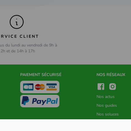
ERVICE CLIENT
us du lundi au vendredi de 9h à
12h et de 14h à 17h
PAIEMENT SÉCURISÉ
NOS RÉSEAUX
Nos actus
Nos guides
Nos soluces