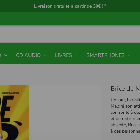
Livraison gratuite à partir de 30€ ! *
D
CD AUDIO
LIVRES
SMARTPHONES
Brice de 
Un jour, la réa
Malgré son atti
confronté à de
et le confronte
absente, Brice
à des personna