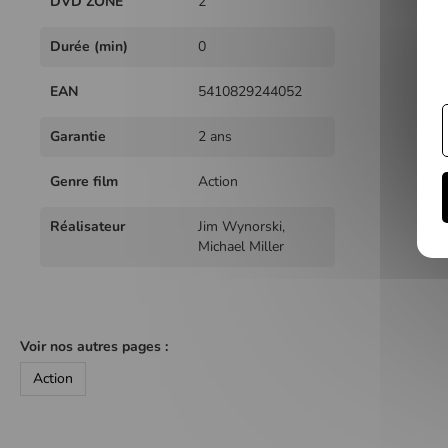
DVD ZONE
2
Durée (min)
0
EAN
5410829244052
Garantie
2 ans
Genre film
Action
Réalisateur
Jim Wynorski,
Michael Miller
Voir nos autres pages :
Action