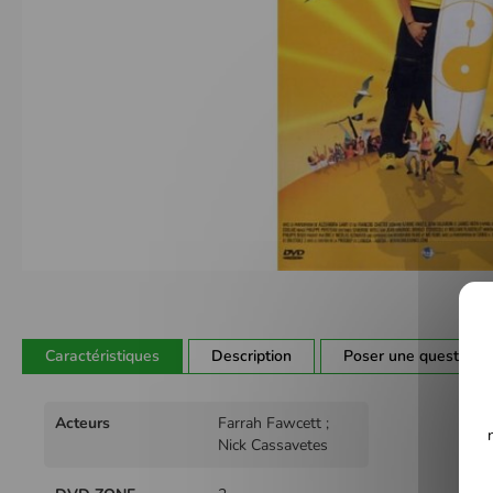
Passer
au
début
de
Caractéristiques
Description
Poser une question
la
Galerie
Plus
d’images
Acteurs
Farrah Fawcett ;
d'infos
Nick Cassavetes