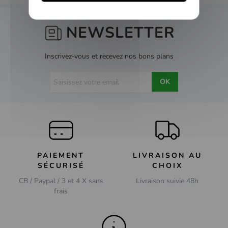
NEWSLETTER
Inscrivez-vous et recevez nos bons plans
OK
PAIEMENT
LIVRAISON AU
SÉCURISÉ
CHOIX
CB / Paypal / 3 et 4 X sans
Livraison suivie 48h
frais