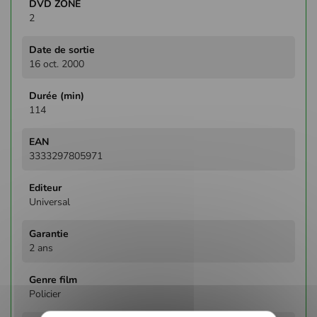
2
16 oct. 2000
114
3333297805971
Universal
2 ans
Policier