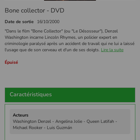
Passer
Bone collector - DVD
au
début
Date de sortie
16/10/2000
de
la
"Dans le film "Bone Collector" (ou "Le Désosseur"), Denzel
Galerie
Washington incarne Lincoln Rhymes, un policier expert en
d’images
criminologie paralysé après un accident de travail qui ne lui a laissé
l'usage que de son cerveau et d'un de ses doigts.
Lire la suite
Épuisé
Caractéristiques
Plus
d'infos
Washington Denzel - Angelina Jolie - Queen Latifah -
Michael Rooker - Luis Guzmán