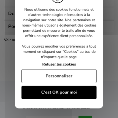
Nous utilisons des cookies fonctionnels et
Description
d’autres technologies nécessaires à la
navigation sur notre site. Nos partenaires et
nous-mêmes utilisons également des cookies
Poser une question
permettant de mesurer le trafic afin de vous
offrir une expérience client personnalisée.
Voir nos autres pages :
Vous pourrez modifier vos préférences à tout
CD Audio
moment en cliquant sur “Cookies” au bas de
n'importe quelle page.
Refuser les cookies
Personnaliser
C'est OK pour moi
NEWSLETTER
Inscrivez-vous et recevez nos bons plans