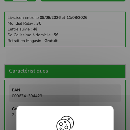
Livraison entre le
09/08/2026
et
11/08/2026
Mondial Relay :
3€
Lettre suivie :
4€
So Colissimo à domicile :
5€
Retrait en Magasin :
Gratuit
Caractéristiques
Plus
d'infos
0096741394423
2 ans