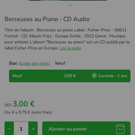
Passer
Berceuses au Piano - CD Audio
au
début
Titre de l'album : Berceuses au piano Label : Fisher-Price – 56611
de
Format : CD, Album Pays : Europe Sortie : 2012 Genre : Musique
la
pour enfants L'album "Berceuses au piano" est un CD publié par le
Galerie
label Fisher-Price en Europe.
Lire la suite
d’images
Neuf
État
(Guide des états)
Neuf
3,00 €
Garantie : 2 ans
3,00 €
DÈS
Ou 4 x 0,75 € (sans frais)
Ajouter au panier