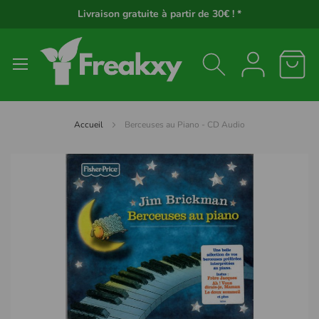
Panneau de gestion des cookies
Livraison gratuite à partir de 30€ ! *
Accueil
Berceuses au Piano - CD Audio
Passer
à
la
fin
de
la
galerie
d’images