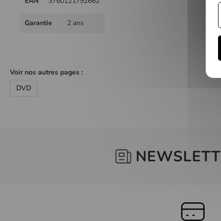
EAN
3760121792662
Garantie
2 ans
Voir nos autres pages :
DVD
NEWSLETT