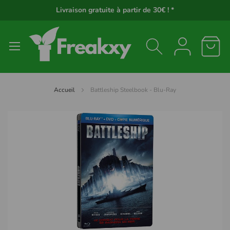
Panneau de gestion des cookies
Livraison gratuite à partir de 30€ ! *
Accueil
Battleship Steelbook - Blu-Ray
Passer
à
la
fin
de
la
galerie
d’images