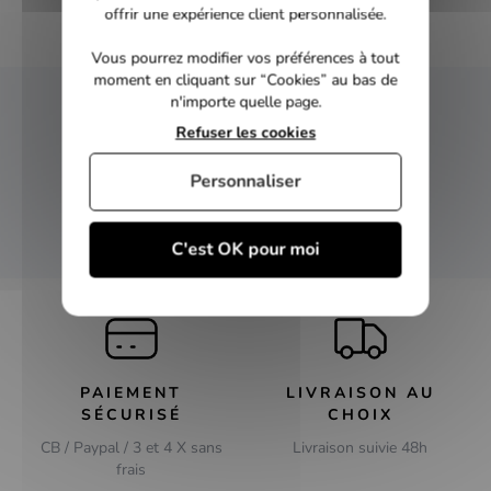
offrir une expérience client personnalisée.
Vous pourrez modifier vos préférences à tout
moment en cliquant sur “Cookies” au bas de
n'importe quelle page.
NEWSLETTER
Refuser les cookies
Inscrivez-vous et recevez nos bons plans
Personnaliser
OK
C'est OK pour moi
PAIEMENT
LIVRAISON AU
SÉCURISÉ
CHOIX
CB / Paypal / 3 et 4 X sans
Livraison suivie 48h
frais