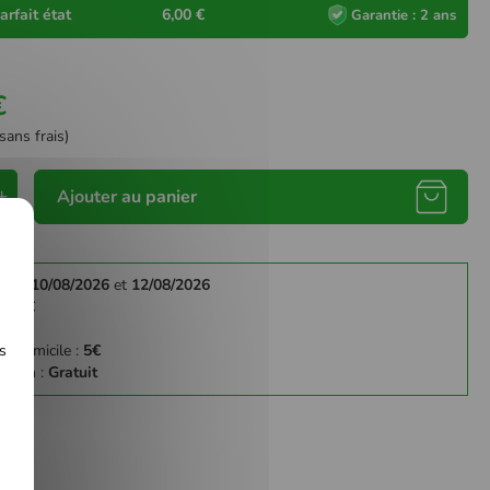
arfait état
6,00 €
Garantie : 2 ans
€
sans frais)
Ajouter au panier
re le
10/08/2026
et
12/08/2026
y :
3€
:
4€
s
 à domicile :
5€
gasin :
Gratuit