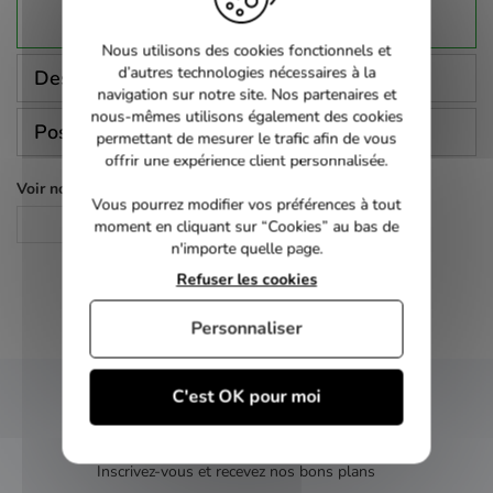
Nous utilisons des cookies fonctionnels et
d’autres technologies nécessaires à la
Description
navigation sur notre site. Nos partenaires et
nous-mêmes utilisons également des cookies
Poser une question
permettant de mesurer le trafic afin de vous
offrir une expérience client personnalisée.
Voir nos autres pages :
Vous pourrez modifier vos préférences à tout
Policier
moment en cliquant sur “Cookies” au bas de
n'importe quelle page.
Refuser les cookies
Personnaliser
C'est OK pour moi
NEWSLETTER
Inscrivez-vous et recevez nos bons plans