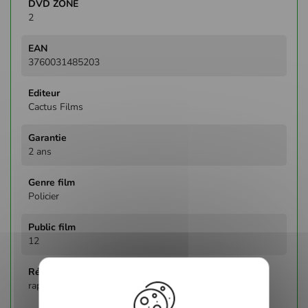
2
3760031485203
Cactus Films
2 ans
Policier
12
raphael nussbaum