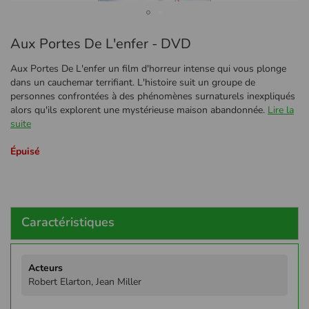
Passer
Aux Portes De L'enfer - DVD
au
début
Aux Portes De L'enfer un film d'horreur intense qui vous plonge
de
dans un cauchemar terrifiant. L'histoire suit un groupe de
la
personnes confrontées à des phénomènes surnaturels inexpliqués
Galerie
alors qu'ils explorent une mystérieuse maison abandonnée.
Lire la
d’images
suite
Épuisé
Caractéristiques
Plus
d'infos
Robert Elarton, Jean Miller