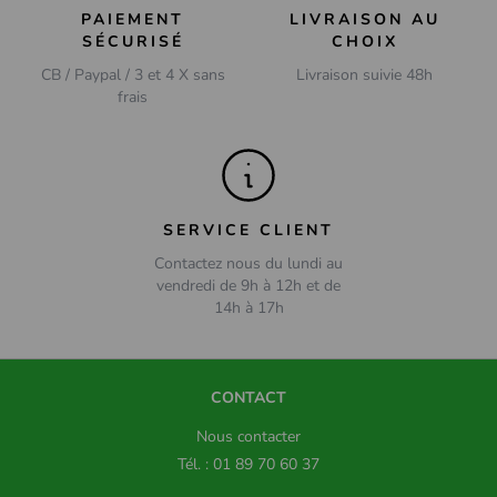
PAIEMENT
LIVRAISON AU
SÉCURISÉ
CHOIX
CB / Paypal / 3 et 4 X sans
Livraison suivie 48h
frais
SERVICE CLIENT
Contactez nous du lundi au
vendredi de 9h à 12h et de
14h à 17h
CONTACT
Nous contacter
Tél. : 01 89 70 60 37