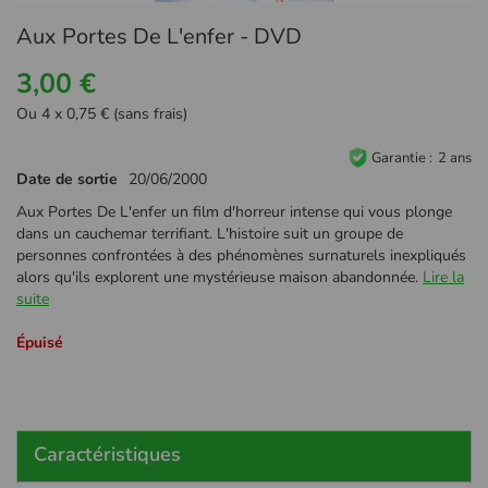
Passer
Aux Portes De L'enfer - DVD
au
début
3,00 €
de
la
Ou 4 x 0,75 € (sans frais)
Galerie
d’images
Garantie
2 ans
Date de sortie
20/06/2000
Aux Portes De L'enfer un film d'horreur intense qui vous plonge
dans un cauchemar terrifiant. L'histoire suit un groupe de
personnes confrontées à des phénomènes surnaturels inexpliqués
alors qu'ils explorent une mystérieuse maison abandonnée.
Lire la
suite
Épuisé
Caractéristiques