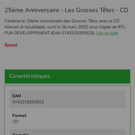
Passer
25ème Anniversaire - Les Grosses Têtes - CD
au
début
Célébrez le 25ème anniversaire des Grosses Têtes avec ce CD
de
hilarant et inoubliable, sorti le 26 mars 2002 sous l'égide de RTL-
la
FUN DEVELOPPEMENT (EAN 0743219293923).
Lire la suite
Galerie
d’images
Épuisé
Caractéristiques
Plus
d'infos
0743219293923
CD