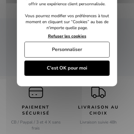
offrir une expérience client personnalisée.
Vous pourrez modifier vos préférences à tout
moment en cliquant sur “Cookies” au bas de
n'importe quelle page.
NEWSLETTER
Refuser les cookies
Inscrivez-vous et recevez nos bons plans
Personnaliser
OK
C'est OK pour moi
PAIEMENT
LIVRAISON AU
SÉCURISÉ
CHOIX
CB / Paypal / 3 et 4 X sans
Livraison suivie 48h
frais