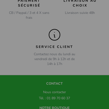
PAIEMENT
LIVRAISON AU
SÉCURISÉ
CHOIX
CB / Paypal / 3 et 4 X sans
Livraison suivie 48h
frais
SERVICE CLIENT
Contactez nous du lundi au
vendredi de 9h à 12h et de
14h à 17h
CONTACT
Nous contacter
Tél. : 01 89 70 60 37
NOTRE BOUTIQUE