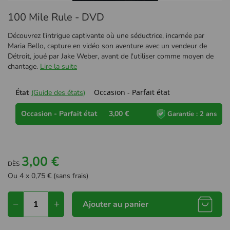
Passer
100 Mile Rule - DVD
au
début
Découvrez l'intrigue captivante où une séductrice, incarnée par
de
Maria Bello, capture en vidéo son aventure avec un vendeur de
la
Détroit, joué par Jake Weber, avant de l'utiliser comme moyen de
Galerie
chantage.
Lire la suite
d’images
Occasion - Parfait état
État
(Guide des états)
Occasion - Parfait état
3,00 €
Garantie : 2 ans
3,00 €
DÈS
Ou 4 x 0,75 € (sans frais)
Ajouter au panier